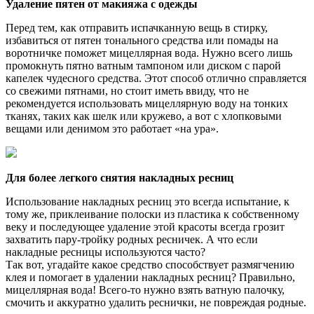
Удаление пятен от макияжа с одежды
Перед тем, как отправить испачканную вещь в стирку,
избавиться от пятен тонального средства или помады на
воротничке поможет мицеллярная вода. Нужно всего лишь
промокнуть пятно ватным тампоном или диском с парой
капелек чудесного средства. Этот способ отлично справляется
со свежими пятнами, но стоит иметь ввиду, что не
рекомендуется использовать мицеллярную воду на тонких
тканях, таких как шелк или кружево, а вот с хлопковыми
вещами или денимом это работает «на ура».
Для более легкого снятия накладных ресниц
Использование накладных ресниц это всегда испытание, к
тому же, приклеивание полоски из пластика к собственному
веку и последующее удаление этой красоты всегда грозит
захватить пару-тройку родных ресничек. А что если
накладные ресницы используются часто?
Так вот, угадайте какое средство способствует размягчению
клея и помогает в удалении накладных ресниц? Правильно,
мицеллярная вода! Всего-то нужно взять ватную палочку,
смочить и аккуратно удалить реснички, не повреждая родные.