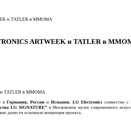
WEEK и TATLER в ММОМА
LECTRONICS ARTWEEK и TATLER в ММО
8
в
Германии, России
и
Испании
,
LG Electronics
совместно с
усства LG SIGNATURE”
в Московском музее современного искус
жно донести основную концепция проекта.