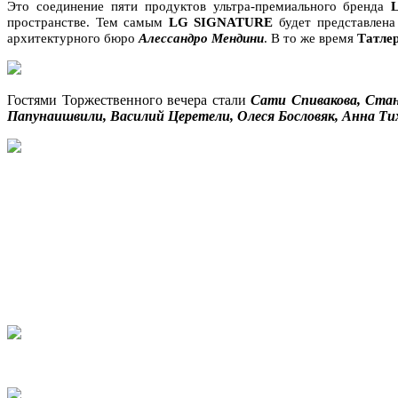
Это соединение пяти продуктов ультра-премиального бренда
L
пространстве. Тем самым
LG SIGNATURE
будет представлен
архитектурного бюро
Алессандро Мендини
. В то же время
Татле
Гостями Торжественного вечера стали
Сати Спивакова, Стан
Папунаишвили, Василий Церетели, Олеся Бословяк, Анна Ти