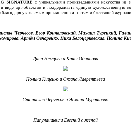
G SIGNATURE
с уникальными произведениями искусства из з
а в виде арт-объектов и поддерживать единую художественную
р
благодаря уважаемым приглашенным гостям и блестящей журналис
ислав Черчесов, Егор Кончаловский, Михаил Турецкий, Гал
хомирова, Артём Овчаренко, Ника Белоцерковская, Полина Ки
Дина Немцова и Катя Одинцова
Полина Киценко и Оксана Лаврентьева
Станислав Черчесов и Ясмина Муратович
Папунаишвили Евгений с женой