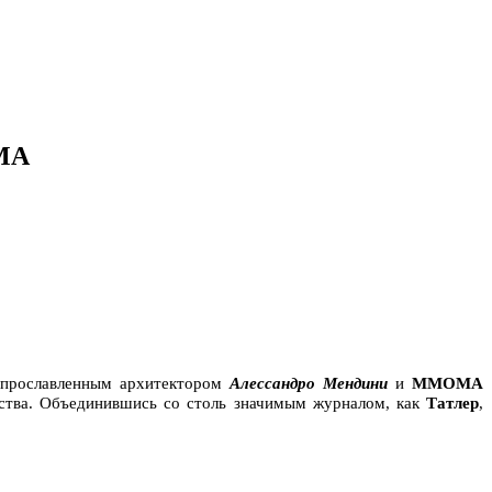
МА
 прославленным архитектором
Алессандро Мендини
и
ММОМА
ства. Объединившись со столь значимым журналом, как
Татлер
,