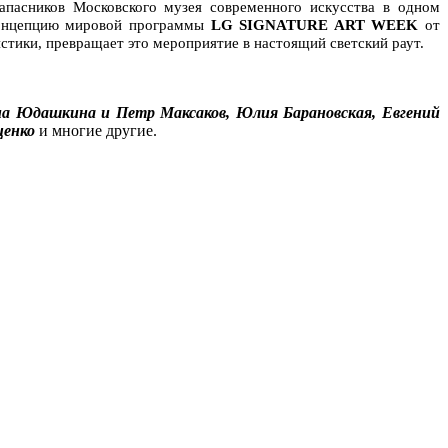
апасников Московского музея современного искусства в одном
 концепцию мировой программы
LG SIGNATURE ART WEEK
от
тики, превращает это мероприятие в настоящий светский раут.
ина Юдашкина и Петр Максаков, Юлия Барановская, Евгений
ценко
и многие другие.