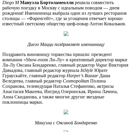
Diego M
Мануэла Бортоламеолли
решила совместить
рабочую поездку в Москву с идеальным поводом — днем
рождения! Именинница выбрала один из лучших ресторанов
столицы — «Фаренгейт», где за угощения отвечает хорошо
известный светскому обществу шеф-повар Антон Ковальков.
Диего Мацци поздравляет именинницу
Поздравить виновницу торжества пришли: президент
компании «Show-room Ли-Лу» и креативный директор марки
Ли-Лу Оксана Бондаренко, главный редактор
Vogue
Виктория
Давыдова, главный редактор журнала
InStyle
Юрате
Гураускайте, главный редактор
Harper’s Bazaar
Даша
Веледеева, главный редактор
Cosmopolitan
Полина
Сохранова, телеведущая Наталья Стефаненко, актрисы
Анастасия Макеева, Ингрид Олеринская, Ирина Лачина,
Анна Скиданова, а также многие другие звездные
поклонницы марки.
Мануэла с
Оксаной
Бондаренко