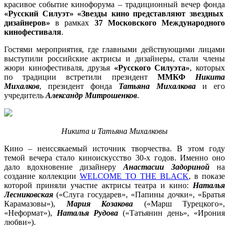
красивое событие кинофорума – традиционный вечер фонда
«Русский Силуэт»
«Звезды кино представляют звездных
дизайнеров»
в рамках
37 Московского Международного
кинофестиваля
.
Гостями мероприятия, где главными действующими лицами
выступили российские актрисы и дизайнеры, стали члены
жюри кинофестиваля, друзья
«Русского Силуэта»
, которых
по традиции встретили президент
ММКФ
Никита
Михалк
ов
, президент фонда
Татьяна Михалкова
и его
учредитель
Александр Митрошенков
.
Никита и Татьяна Михалковы
Кино – неиссякаемый источник творчества. В этом году
темой вечера стало киноискусство 30-х годов. Именно оно
дало вдохновение дизайнеру
Анастасии Задориной
на
создание коллекции
WELCOME TO THE BLACK
, в показе
которой приняли участие актрисы театра и кино:
Наталья
Лесниковская
(«Слуга государев», «Папины дочки», «Братья
Карамазовы»),
Мария Козакова
(«Марш Турецкого»,
«Неформат»),
Наталья Рудова
(«Татьянин день», «Ирония
любви»).