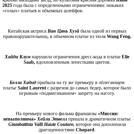
2025
года была с определенными ограничениями: никаких
«голых» платьев и объемных шлейфов.
Китайская актриса
Ван Цянь Хуэй
была одной из первых
правонарушительниц, в объемном платье из тюля
Wang Feng.
Хайди Клум
нарушила ограничения дресс-кода в платье
Elie
Saab,
вдохновленным лепестками цветов.
Белла Хадид
прибыла на ту же премьеру в облегающем
платье
Saint Laurent
с разрезом до самых бедер, которое было
игривым «подмигиванием» запрету на наготу.
На премьеру нового фильма франшизы
«Миссия:
невыполнима»
Хейли Этвелл
пришла в драматичном платье
Giambattista Valli Haute Couture,
которое она дополннила
драгоценностями
Chopard
.