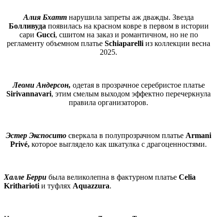
Алия Бхатт
нарушила запреты аж дважды. Звезда
Болливуда
появилаcь на красном ковре в первом в истории
сари
Gucci
, сшитом на заказ и романтичном, но не по
регламенту объемном платье
Schiaparelli
из коллекции весна
2025.
Леоми Андерсон,
одетая в прозрачное серебристое платье
Sirivannavari
, этим смелым выходом эффектно перечеркнула
правила организаторов.
Эстер Экспосито
сверкала в полупрозрачном платье
Armani
Privé,
которое выглядело как шкатулка с драгоценностями.
Халле Берри
была великолепна в фактурном платье
Celia
Kritharioti
и туфлях
Aquazzura
.