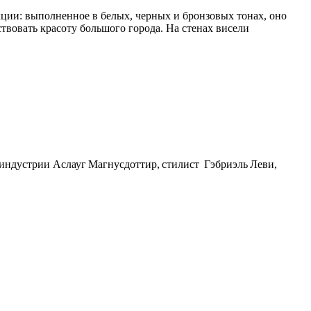
кции: выполненное в белых, черных и бронзовых тонах, оно
вовать красоту большого города. На стенах висели
ндустрии Аслауг Магнусдоттир, стилист Гэбриэль Леви,