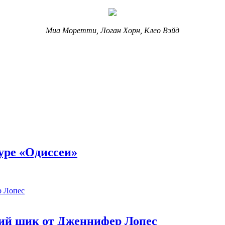
Миа Моретти, Логан Хорн, Клео Вэйд
уре «Одиссеи»
ий шик от Дженнифер Лопес