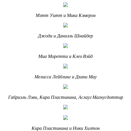
Мэтт Уитт и Мика Кэмерон
Джоди и Даниэль Шнайдер
Миа Моретти и Клео Вэйд
Мелисса Лейблинг и Дхани Мау
Габриэль Лэви, Кира Пластинина,
Аслауг Магнусдоттир
Кира Пластинина и Ники Хилтон