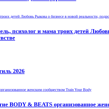
ль, психолог и мама троих детей Любовь
увстве
тиль 2026
ятие BODY & BEATS организованное женс