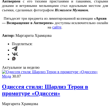
Антверпен
с его тихими пристанями и гаванями, старыми
доками и ветряными мельницами стал идеальным местом для
съемки, сделанных фотографом
Исмаэлем Мумином.
Пятьдесят три предмета из лимитированной коллекции
«Архив
— Возвращение в Антверпен»
доступны исключительно онлайн
сайте
н
а
.
Автор:
Маргарита Храмцова
Поделиться:
Актуальное за неделю
Мода
30.07
Одиссея стиля: Шарлиз Терон в
промотуре «Одиссеи»
Маргарита Храмцова