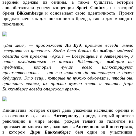
верхней одежды из овчины, а также бушлаты, которые
способствовали успеху концепции
Sport Couture
, на которой
бренд
Bikkembergs
и основывает свою идентичность. Проект
предназначен как для поклонников бренда, так и для молодого
поколения.
«Для меня, — продолжает
Ли Вуд
, прошлое всегда имело
невероятную ценность. Когда дело дошло до выбора моделей
одежды для проекта «Архив — Возвращение в Антверпен», я
начал оглядываться на показы Bikkembergs, выбирая те
предметы, которые лучше всего иллюстрируют
преемственность — от его истоков до настоящего и даже
будущего. Это вещи, которые не нужно обновлять, чтобы они
нравились людям, их просто нужно взять и носить. Дирк
Биккембергс всегда опережал время».
Инициатива, которая отдает дань уважения наследию бренда и
его основателю, а также
Антверпену
, городу, который произвел
революцию в мире моды, рождая талант за талантом на
протяжении многих лет, начиная с
«Антверпенской шестерки»,
в котором
Дирк Биккембергс
был один из участников.