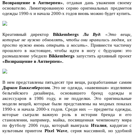
Возвращение в Антверпен»
, отдавая дань уважения своему
основателю. Лимитированную серию оригинальных предметов
одежды 1990-х и начала 2000-х годов вновь можно будет купить.
Креативный директор
Bikkembergs
Ли Вуд
:
«Это вещи,
которые не нужно обновлять, чтобы они нравились людям, их
просто нужно вновь открыть и носить».
Привнести частичку
прошлого в настоящее, чтобы идти в ногу с будущим: это
размышление убедило
Bikkembergs
запустить архивный проект
«Возвращение в Антверпен».
В нем представлены пятьдесят три вещи, разработанные самим
Дирком Биккембергсом.
Это не одежда, «навеянная» изделиями
бельгийского дизайнера, основавшего бренд одежды и
аксессуаров в 1986 году, и не подделки. Это оригинальные
модели вещей, которые были представлены на модных показах
1990-х и начала 2000-х годов. Среди них — предметы одежды,
которые сыграли важную роль в истории бренда и его
становлении, например, майка, посвященная чемпионату мира
по футболу 2006 года, который выиграла
Италия
, кардиган с
культовым принтом
Pixel Wave
, серия массивной, но удобной