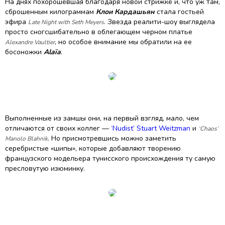
На днях похорошевшая благодаря новой стрижке и, что уж там,
сброшенным килограммам
Клои Кардашьян
стала гостьей
эфира
. Звезда реалити-шоу выглядела
Late Night with Seth Meyers
просто сногсшибательно в облегающем черном платье
, но особое внимание мы обратили на ее
Alexandre Vaultier
босоножки
Alaïa
.
Выполненные из замшы они, на первый взгляд, мало, чем
отличаются от своих коллег —
‘Nudist’ Stuart Weitzman
и
‘Chaos’
. Но присмотревшись можно заметить
Manolo Blahnik
серебристые «шипы», которые добавляют творению
французского модельера тунисского происхождения ту самую
пресловутую изюминку.