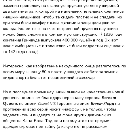
заменив проволоку на стальную пружинную ленту шириной
два сантиметра, к которой на маленьких петельках крепились
«чашки» наушников, чтобы те сидели плотно и не спадали, но
при этом были комфортными, мягкими и защищали уши от
холода. Более того, за счет встроенной пружины наушники
можно было сложить в компактную конструкцию. К 1936 году
компания Гринвуда выпускала 400 000 «ушей» в год. Эх, вот
какие амбициозные и талантливые были подростки еще каких-
то 142 года назад!
Интересно, как изобретение находчивого юнца разлетелось по
всему миру: к концу 80-х почти у каждого любителя зимних
видов спорта был этот незаменимый аксессуар.
Но в последнее время наушники вышли на качественно новый
уровень, во многом благодаря персонажу сериала
Scream
Queens
по имени
. Героиня актрисы
Билли Лорд
на
Chanel №3
протяжении всех серий носит «маффсы», не только, чтобы
задавать тон и выделяться на фоне других девчонок из
общества Капа-Капа-Тау, но и потому что этот предмет
одежды скрывает ее тайну (а какую мы не расскажем —