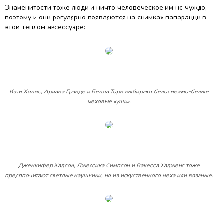
Знаменитости тоже люди и ничто человеческое им не чуждо,
поэтому и они регулярно появляются на снимках папарацци в
этом теплом аксессуаре:
Кэти Холмс, Ариана Гранде и Белла Торн выбирают белоснежно-белые
меховые «уши».
Дженнифер Хадсон, Джессика Симпсон и Ванесса Хадженс тоже
предппочитают светлые наушники, но из искуственного меха или вязаные.