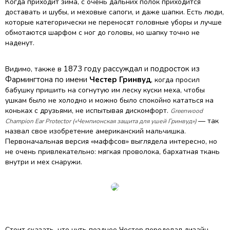
Когда приходит зима, с очень дальних полок приходится
доставать и шубы, и меховые сапоги, и даже шапки. Есть люди,
которые категорически не переносят головные уборы и лучше
обмотаются шарфом с ног до головы, но шапку точно не
наденут.
1873 году рассуждал и
подросток из
Видимо, также в
Фармингтона по имени
Честер Гринвуд
, когда просил
бабушку пришить на согнутую им леску куски меха, чтобы
ушкам было не холодно и можно было спокойно кататься на
коньках с друзьями, не испытывая дискомфорт.
Greenwood
— так
Champion Ear Protector
(«Чемпионская защита для ушей Гринвуд»)
назвал свое изобретение американский мальчишка.
Первоначальная версия «маффсов» выглядела интересно, но
не очень привлекательно: мягкая проволока, бархатная ткань
внутри и мех снаружи.
Стоит сказать, что чуть позднее Честер переделал дизайн,