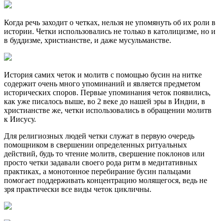
Когда речь заходит о четках, нельзя не упомянуть об их роли в
истории. Четки использовались не только в католицизме, но и
в буддизме, христианстве, и даже мусульманстве.
История самих четок и молитв с помощью бусин на нитке
содержит очень много упоминаний и является предметом
исторических споров. Первые упоминания четок появились,
как уже писалось выше, во 2 веке до нашей эры в Индии, в
христианстве же, четки использовались в обращении молитв
к Иисусу.
Для религиозных людей четки служат в первую очередь
помощником в свершении определенных ритуальных
действий, будь то чтение молитв, свершение поклонов или
просто четки задавали своего рода ритм в медитативных
практиках, а монотонное перебирание бусин пальцами
помогает поддерживать концентрацию молящегося, ведь не
зря практически все виды четок цикличны.