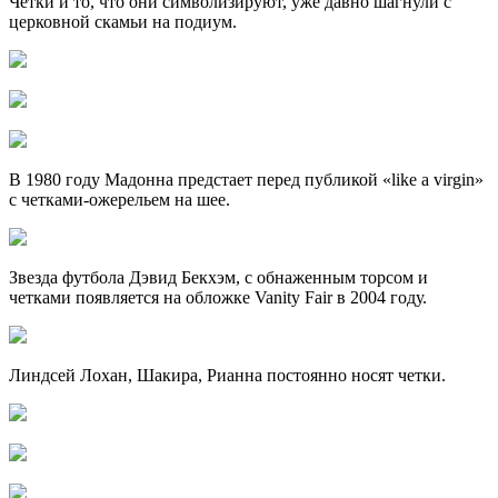
Четки и то, что они символизируют, уже давно шагнули с
церковной скамьи на подиум.
В 1980 году Мадонна предстает перед публикой «like a virgin»
с четками-ожерельем на шее.
Звезда футбола Дэвид Бекхэм, с обнаженным торсом и
четками появляется на обложке Vanity Fair в 2004 году.
Линдсей Лохан, Шакира, Рианна постоянно носят четки.