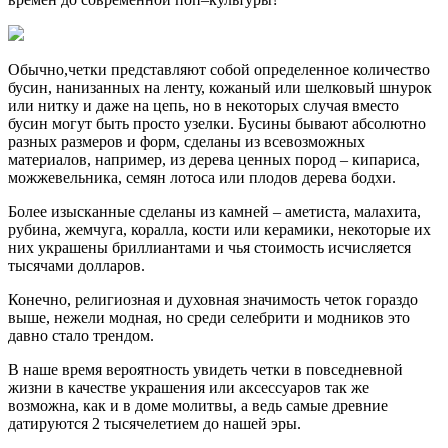
Обычно,четки представляют собой определенное количество
бусин, нанизанных на ленту, кожаный или шелковый шнурок
или нитку и даже на цепь, но в некоторых случая вместо
бусин могут быть просто узелки. Бусины бывают абсолютно
разных размеров и форм, сделаны из всевозможных
материалов, например, из дерева ценных пород – кипариса,
можжевельника, семян лотоса или плодов дерева бодхи.
Более изысканные сделаны из камней – аметиста, малахита,
рубина, жемчуга, коралла, кости или керамики, некоторые их
них украшены бриллиантами и чья стоимость исчисляется
тысячами долларов.
Конечно, религиозная и духовная значимость четок гораздо
выше, нежели модная, но среди селебрити и модников это
давно стало трендом.
В наше время вероятность увидеть четки в повседневной
жизни в качестве украшения или аксессуаров так же
возможна, как и в доме молитвы, а ведь самые древние
датируются 2 тысячелетием до нашей эры.