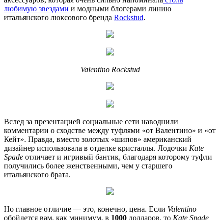
любимую звездами
и модными блогерами линию
итальянского люксового бренда
Rockstud
.
Valentino Rockstud
Вслед за презентацией социальные сети наводнили
комментарии о сходстве между туфлями «от Валентино» и «от
Кейт». Правда, вместо золотых «шипов» американский
дизайнер использовала в отделке кристаллы. Лодочки
Kate
Spade
отличает и игривый бантик, благодаря которому туфли
получились более женственными, чем у старшего
итальянского брата.
Но главное отличие — это, конечно, цена. Если
Valentino
обойдется вам, как минимум, в
1000
долларов, то
Kate Spade