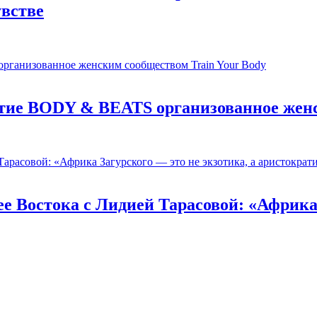
увстве
ятие BODY & BEATS организованное женс
е Востока c Лидией Тарасовой: «Африка 