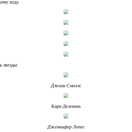
кому ходу.
ь звезды:
Джоан Смоллс
Кара Делевинь
Дженнифер Лопес