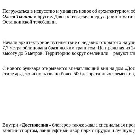
Погружаться в искусство и узнавать новое об архитектурном 
Олеся Тычина
и другие. Для гостей девелопер устроил темат
Останкинской телебашни.
Начали архитектурное путешествие с недавно открытого на ул
7,7 метра облицована бразильским гранитом. Центральная из 24
высоту до 5 метров. Территорию вокруг озеленили – радуют г
С нового бульвара открывается впечатляющий вид на дом
«Дос
стиле ар-деко использовано более 500 декоративных элементов
Внутри
«Достижения»
блогеров также ждала специальная про
занятий спортом, ландшафтный двор-парк с прудом и лучшую д