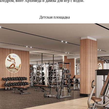
калодром, винт Архимеда и дамбы для игр с водой.
Детская площадка