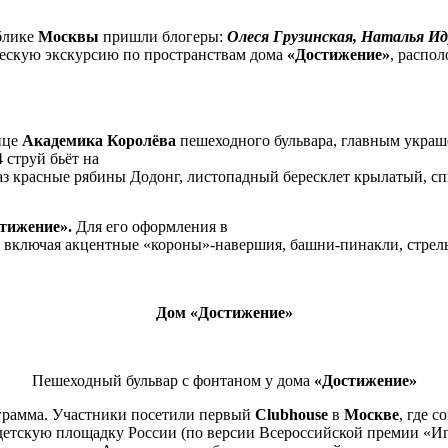
облике
Москвы
пришли блогеры:
Олеся Грузинская, Наталья И
ическую экскурсию по пространствам дома
«Достижение»
, распо
ице
Академика Королёва
пешеходного бульвара, главным украш
 струй бьёт на
лаз красные рябины Додонг, листопадный бересклет крылатый, с
тижение».
Для его оформления в
, включая акцентные «короны»-навершия, башни-пинакли, стрель
Дом «Достижение»
Пешеходный бульвар с фонтаном у дома
«Достижение»
грамма. Участники посетили первый
Clubhouse
в
Москве
, где 
етскую площадку России (по версии Всероссийской премии «Игр