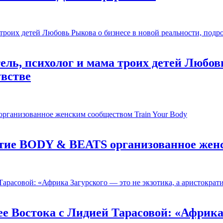
ль, психолог и мама троих детей Любовь
увстве
ятие BODY & BEATS организованное женс
е Востока c Лидией Тарасовой: «Африка 