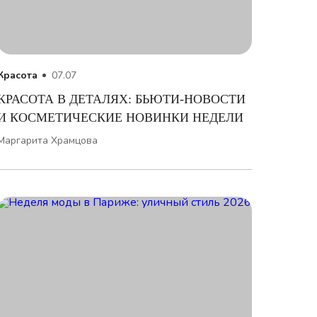
Красота
07.07
КРАСОТА В ДЕТАЛЯХ: БЬЮТИ-НОВОСТИ
И КОСМЕТИЧЕСКИЕ НОВИНКИ НЕДЕЛИ
Маргарита Храмцова