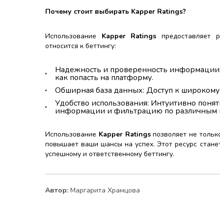
Почему стоит выбирать Kapper Ratings?
Использование
Kapper Ratings
предоставляет р
относится к беттингу:
Надежность и проверенность информации: 
как попасть на платформу.
Обширная база данных: Доступ к широкому 
Удобство использования: Интуитивно поня
информации и фильтрацию по различным 
Использование
Kapper Ratings
позволяет не только
повышает ваши шансы на успех. Этот ресурс стане
успешному и ответственному беттингу.
Автор:
Маргарита Храмцова