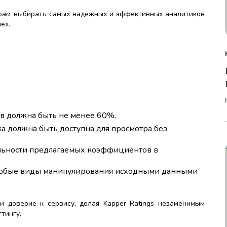
орам выбирать самых надежных и эффективных аналитиков
ех.
ов должна быть не менее 60%.
ка должна быть доступна для просмотра без
льности предлагаемых коэффициентов в
 любые виды манипулирования исходными данными
и доверие к сервису, делая Kapper Ratings незаменимым
ттингу.