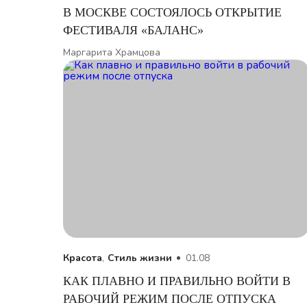
В МОСКВЕ СОСТОЯЛОСЬ ОТКРЫТИЕ
ФЕСТИВАЛЯ «БАЛАНС»
Маргарита Храмцова
Красота
,
Стиль жизни
01.08
КАК ПЛАВНО И ПРАВИЛЬНО ВОЙТИ В
РАБОЧИЙ РЕЖИМ ПОСЛЕ ОТПУСКА