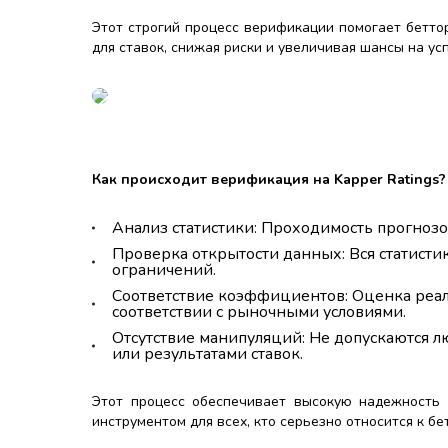
Этот строгий процесс верификации помогает бетт
для ставок, снижая риски и увеличивая шансы на усп
Как происходит верификация на Kapper Ratings?
Анализ статистики: Проходимость прогноз
Проверка открытости данных: Вся статисти
ограничений.
Соответствие коэффициентов: Оценка реа
соответствии с рыночными условиями.
Отсутствие манипуляций: Не допускаются
или результатами ставок.
Этот процесс обеспечивает высокую надежность 
инструментом для всех, кто серьезно относится к бе