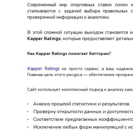
Современный мир спортивных ставок полон 
сталкиваются с задачей выбора правильных с
проверенной информации и аналитики.
В этой сложной ситуации выходом становится и
Kapper Ratings
, которые предоставляют детальн
Как Kapper Ratings помогает бетторам?
Kapper Ratings
не просто сервис, а ваш надежны
Главная цель этого ресурса — обеспечение прозрач
Сайт использует комплексный подход к анализу каж
Анализ прошлой статистики и результатов.
Проверку открытости данных и доступности
Соответствие предлагаемых коэффициенто
Исключение любых форм манипуляций с и