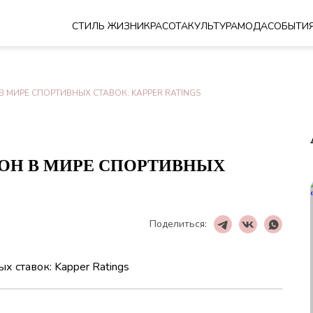
СТИЛЬ ЖИЗНИ
КРАСОТА
КУЛЬТУРА
МОДА
СОБЫТИ
МИРЕ СПОРТИВНЫХ СТАВОК: KAPPER RATINGS
Н В МИРЕ СПОРТИВНЫХ
Поделиться: