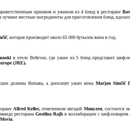
приветственным приемом и ужином из 4 блюд в ресторане
Ba
я лучшие местные ингредиенты для приготовления блюд, вдохн
mčič
, которая производит около 65 000 бутылок вина в год.
sunoki
в отеле Bellevue, где ужин из 5 блюд представит шеф-
Europe (JRE).
диции долины Випава, а дополнят ужин вина
Marjan Simčič 
сторане
Alfred Keller,
отмеченном звездой
Мишлен
, состоится 
оманда ресторана
Gostilna Rajh
в коллаборации с шеф-поваром
Movia
.