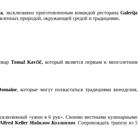
va
, эксклюзивно приготовленным командой ресторана
Galerija
овленных природой, окружающей средой и традициями.
повар
Tomaž Kavčič,
который является первым и многолетним
Domaine
, которые могут похвастаться традициями виноделия,
эксклюзивный «ужин в 6 рук». Своими местными кулинарными
Alfred Keller
Майклом Коллинзом
. Сопровождать трапезу из 5