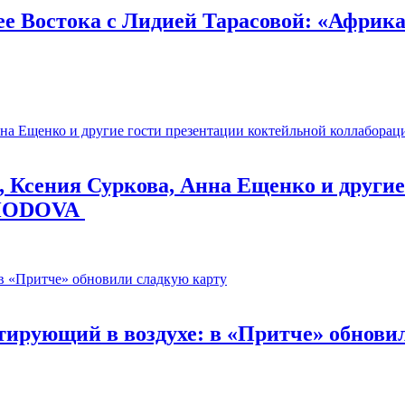
е Востока c Лидией Тарасовой: «Африка 
, Ксения Суркова, Анна Ещенко и другие
KHODOVA
итирующий в воздухе: в «Притче» обнови