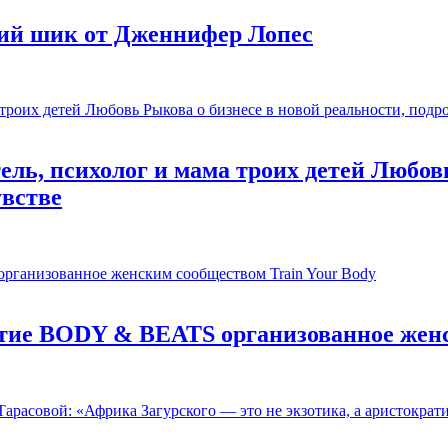
ий шик от Дженнифер Лопес
ль, психолог и мама троих детей Любовь
увстве
ятие BODY & BEATS организованное женс