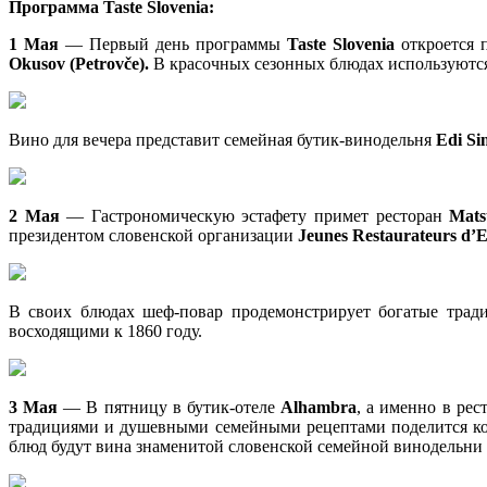
Программа Taste Slovenia:
1 Мая
— Первый день программы
Taste Slovenia
откроется 
Okusov (Petrovče).
В красочных сезонных блюдах используютс
Вино для вечера представит семейная бутик-винодельня
Edi Si
2 Мая
— Гастрономическую эстафету примет ресторан
Mat
президентом словенской организации
Jeunes Restaurateurs d’
В своих блюдах шеф-повар продемонстрирует богатые тра
восходящими к 1860 году.
3 Мая
— В пятницу в бутик-отеле
Alhambra
, а именно в ре
традициями и душевными семейными рецептами поделится к
блюд будут вина знаменитой словенской семейной винодельни