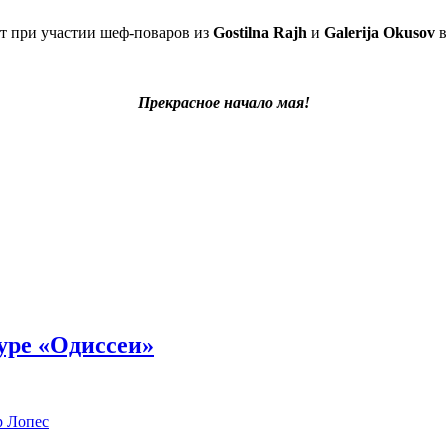
 при участии шеф-поваров из
Gostilna Rajh
и
Galerija Okusov
в
Прекрасное начало мая!
уре «Одиссеи»