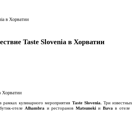
nia в Хорватии
ствие Taste Slovenia в Хорватии
в рамках кулинарного мероприятия
Taste Slovenia.
Три известных
бутик-отеле
Alhambra
и ресторанов
Matsunoki
и
Bava
в отел