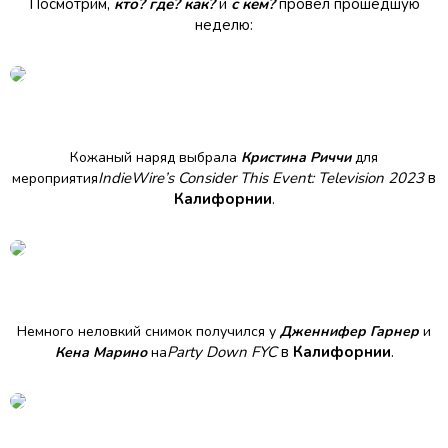
Посмотрим,
кто? где? как?
и
с кем?
провел прошедшую
неделю:
Кожаный наряд выбрала
Кристина Риччи
для
IndieWire’s Consider This Event: Television 2023
в
мероприятия
Калифорнии
.
Немного неловкий снимок получился у
Дженнифер Гарнер
и
Party Down FYC
в
Калифорнии
.
Кена Марино
на