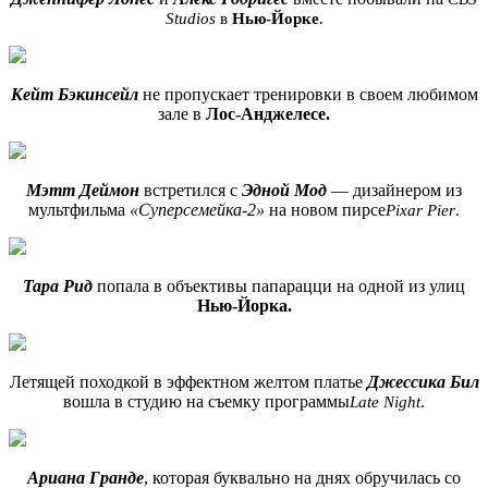
Studios
в
Нью-Йорке
.
Кейт Бэкинсейл
не пропускает тренировки в своем любимом
зале в
Лос-Анджелесе.
Мэтт Деймон
встретился с
Эдной Мод
— дизайнером из
мультфильма
«Суперсемейка-2»
на новом пирсе
Pixar Pier
.
Тара Рид
попала в объективы папарацци на одной из улиц
Нью-Йорка.
Летящей походкой в эффектном желтом платье
Джессика Бил
вошла в студию на съемку программы
Late Night
.
Ариана Гранде
, которая буквально на днях обручилась со