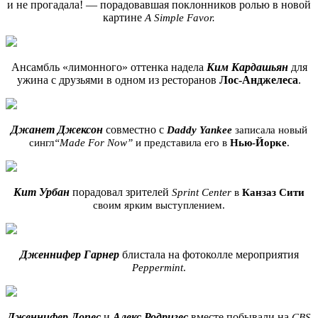
и не прогадала! — порадовавшая поклонников ролью в новой
картине
A Simple Favor.
Ансамбль «лимонного» оттенка надела
Ким Кардашьян
для
ужина с друзьями в одном из ресторанов
Лос-Анджелеса
.
Джанет Джексон
совместно с
Daddy Yankee
записала новый
сингл
“Made For Now”
и представила его в
Нью-Йорке
.
Кит Урбан
порадовал зрителей
Sprint Center
в
Канзаз Сити
своим ярким выступлением.
Дженнифер Гарнер
блистала на фотоколле мероприятия
Peppermint
.
Дженнифер Лопес
и
Алекс Родригес
вместе побывали на
CBS