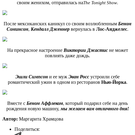
своим женихом, отправилась на
The Tonight Show
.
После мексиканских каникул со своим возлюбленным
Беном
Соминсом
,
Кендалл Дженнер
вернулась в
Лос-Анджелес
.
На прекрасное настроение
Виктории Джастис
не может
повлиять даже дождь.
Эшли Симпсон
и ее муж
Эван Росс
устроили себе
романтический ужин в одном из ресторанов
Нью-Йорка
.
Вместе с
Беном Аффлеком
, который подарил себе на день
рождения новую машину,
мы желаем вам отличного дня!
Автор:
Маргарита Храмцова
Поделиться: