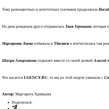
Тему разноцветных и аппетитных пончиков продолжила
Насиб
На день рождения друга отправилась
Таня Терешина
, которая
Маргарита Лиева
побывала в
Тбилиси
и впечатлилась там ра
Шахри Амирханова
отдыхает вместе со своей дочкой
Алисой
Что касается
I-GENCY.RU
, то мы на этой неделе ужинали с
Са
Автор:
Маргарита Храмцова
Поделиться: