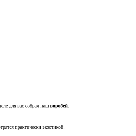
еделе для вас собрал наш
воробей
.
трятся практически экзотикой.