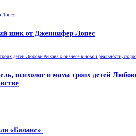
ий шик от Дженнифер Лопес
ль, психолог и мама троих детей Любовь
увстве
аля «Баланс»