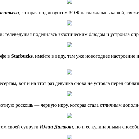
рентьева
, которая под лозунгом ЗОЖ наслаждалась кашей, свеж
ли: телеведущая поделилась экзотическим блюдом и устроила опр
офе в
Starbucks
, имейте в виду, там уже новогоднее настроение
сертам, вот и на этот раз девушка снова не устояла перед собл
ютную роскошь — черную икру, которая стала отличным дополн
том своей супруги
Юлии Далакян
, но и ее кулинарными способ