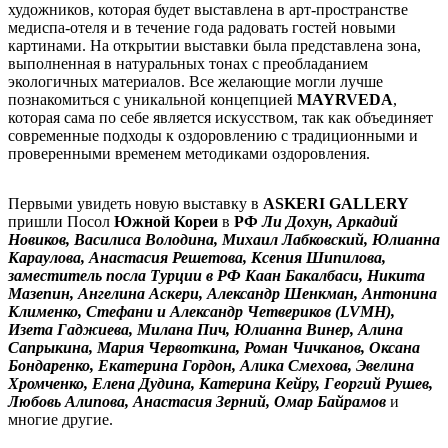
художников, которая будет выставлена в арт-пространстве
медиспа-отеля и в течение года радовать гостей новыми
картинами. На открытии выставки была представлена зона,
выполненная в натуральных тонах с преобладанием
экологичных материалов. Все желающие могли лучше
познакомиться с уникальной концепцией
MAYRVEDA
,
которая сама по себе является искусством, так как объединяет
современные подходы к оздоровлению с традиционными и
проверенными временем методиками оздоровления.
Первыми увидеть новую выставку в
ASKERI GALLERY
пришли Посол
Южной Кореи
в
РФ
Ли Дохун, Аркадий
Новиков, Василиса Володина, Михаил Лабковский, Юлианна
Караулова, Анастасия Решетова, Ксения Шипилова,
заместитель посла Турции в РФ Каан Бакалбаси, Никита
Мазепин, Ангелина Аскери, Александр Шенкман, Антонина
Клименко, Стефани и Александр Четвериков (LVMH),
Изета Гаджиева, Милана Пич, Юлианна Винер, Алина
Сапрыкина, Мария Червоткина, Роман Чичканов, Оксана
Бондаренко, Екатерина Гордон, Алика Смехова, Эвелина
Хромченко, Елена Дудина, Катерина Кейру, Георгий Рушев,
Любовь Алипова, Анастасия Зерний, Омар Байрамов
и
многие другие.