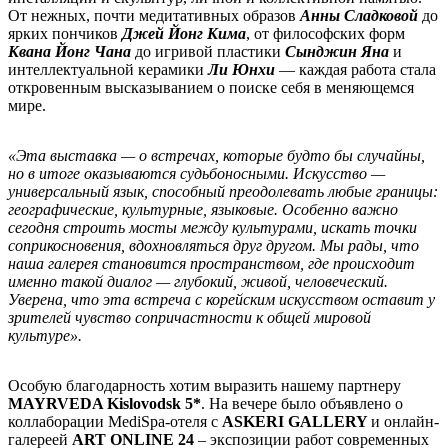
От нежных, почти медитативных образов
Анны Сладковой
до
ярких пончиков
Джей Йонг Кима
, от философских форм
Квана Йонг Чана
до игривой пластики
Сынджин Яна
и
интеллектуальной керамики
Ли Юнхи
— каждая работа стала
откровенным высказыванием о поиске себя в меняющемся
мире.
«Эта выставка — о встречах, которые будто бы случайны,
но в итоге оказываются судьбоносными. Искусство —
универсальный язык, способный преодолевать любые границы:
географические, культурные, языковые. Особенно важно
сегодня строить мосты между культурами, искать точки
соприкосновения, вдохновляться друг другом. Мы рады, что
наша галерея становится пространством, где происходит
именно такой диалог — глубокий, живой, человеческий.
Уверена, что эта встреча с корейским искусством оставит у
зрителей чувство сопричастности к общей мировой
культуре».
Особую благодарность хотим выразить нашему партнеру
MAYRVEDA Kislovodsk 5*
. На вечере было объявлено о
коллаборации MediSpa-отеля с
ASKERI GALLERY
и онлайн-
галереей
ART ONLINE 24
– экспозиции работ современных