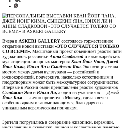
Вчера в
ASKERI GALLERY
состоялось торжественное
открытие новой выставки
«ЭТО СЛУЧАЕТСЯ ТОЛЬКО
СО ВСЕМИ»
. Масштабный проект объединяет работы пяти
художников: россиянки
Анны Сладковой
и южнокорейских
мультидисциплинарных мастеров:
Кван Йонг Чана, Джей
Йонг Кима, Юнхи Ли и Сынджин Яна.
Экспозиция стала
мостом между двумя культурами — российской и
южнокорейской, подчеркнув, насколько естественным и
плодотворным может быть межкультурное сотрудничество.
Впервые в России были представлены работы художников
Сынджин Яна
и
Юнхи Ли,
а один из участников —
Джей
Йонг Ким
— лично прилетел в
Москву
, сделав вечер
особенно ярким и запоминающимся, благодаря его
уникальным керамическим пончикам.
Зрители погрузились в созерцание живописи, керамики,
инсталляций и скульптур, личной и коллективной памятью.