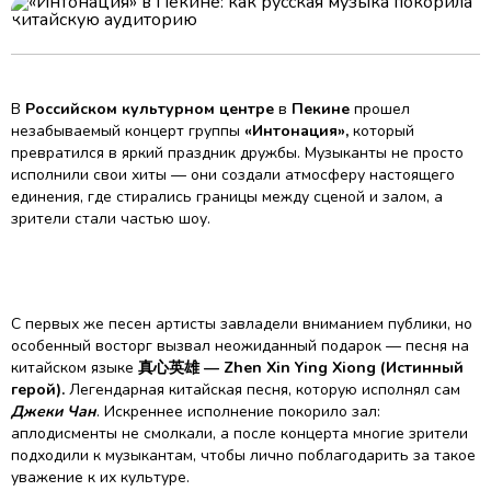
В
Российском культурном центре
в
Пекине
прошел
незабываемый концерт группы
«Интонация»,
который
превратился в яркий праздник дружбы. Музыканты не просто
исполнили свои хиты — они создали атмосферу настоящего
единения, где стирались границы между сценой и залом, а
зрители стали частью шоу.
С первых же песен артисты завладели вниманием публики, но
особенный восторг вызвал неожиданный подарок — песня на
китайском языке
真心英雄 — Zhen Xin Ying Xiong (Истинный
герой).
Легендарная китайская песня, которую исполнял сам
Джеки Чан
. Искреннее исполнение покорило зал:
аплодисменты не смолкали, а после концерта многие зрители
подходили к музыкантам, чтобы лично поблагодарить за такое
уважение к их культуре.