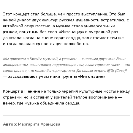
Этот концерт стал больше, чем просто выступление. Это был
живой диалог двух культур: русская душевность встретилась с
китайской открытостью, а музыка стала универсальным
языком, понятным без слов. «Интонация» в очередной раз
доказала: когда на сцене горят сердца, зал отвечает тем же —
и тогда рождается настоящее волшебство.
Мы приехали в Китай с музыкой, а уезжаем — с новыми друзьями. Ваши
аплодисменты, ваши голоса, подпевающие нам, ваши горящие глаза — это
самое ценное, что может быть для артиста. До новых встреч! 谢谢 (Сесе)!
рассказывают участники группы «Интонация».
—
Концерт в
Пекине
не только укрепил культурные мосты между
странами, но и оставил у зрителей теплое воспоминание —
вечер, где музыка объединила сердца.
Автор:
Маргарита Храмцова