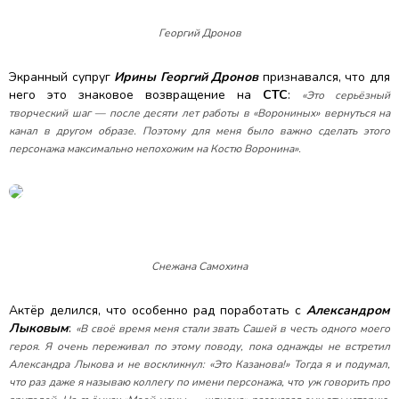
Георгий Дронов
Экранный супруг
Ирины Георгий Дронов
признавался, что для
него это знаковое возвращение на
СТС
:
«Это серьёзный
творческий шаг — после десяти лет работы в «Ворониных» вернуться на
канал в другом образе. Поэтому для меня было важно сделать этого
персонажа максимально непохожим на Костю Воронина».
Снежана Самохина
Актёр делился, что особенно рад поработать с
Александром
Лыковым
:
«В своё время меня стали звать Сашей в честь одного моего
героя. Я очень переживал по этому поводу, пока однажды не встретил
Александра Лыкова и не воскликнул: «Это Казанова!» Тогда я и подумал,
что раз даже я называю коллегу по имени персонажа, что уж говорить про