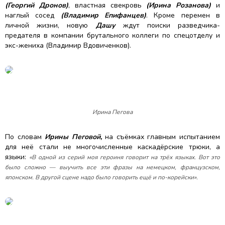
(Георгий Дронов)
, властная свекровь
(Ирина Розанова)
и
наглый сосед
(Владимир Епифанцев)
. Кроме перемен в
личной жизни, новую
Дашу
ждут поиски разведчика-
предателя в компании брутального коллеги по спецотделу и
экс-жениха (Владимир Вдовиченков).
Ирина Пегова
По словам
Ирины Пеговой,
на съёмках главным испытанием
для неё стали не многочисленные каскадёрские трюки, а
языки:
«В одной из серий моя героиня говорит на трёх языках. Вот это
было сложно — выучить все эти фразы на немецком, французском,
японском. В другой сцене надо было говорить ещё и по-корейски».