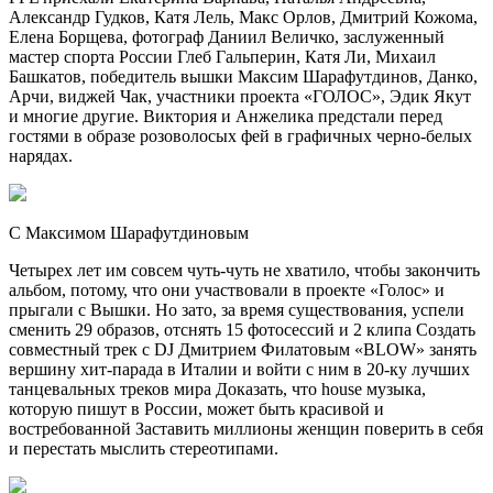
Александр Гудков, Катя Лель, Макс Орлов, Дмитрий Кожома,
Елена Борщева, фотограф Даниил Величко, заслуженный
мастер спорта России Глеб Гальперин, Катя Ли, Михаил
Башкатов, победитель вышки Максим Шарафутдинов, Данко,
Арчи, виджей Чак, участники проекта «ГОЛОС», Эдик Якут
и многие другие. Виктория и Анжелика предстали перед
гостями в образе розоволосых фей в графичных черно-белых
нарядах.
С Максимом Шарафутдиновым
Четырех лет им совсем чуть-чуть не хватило, чтобы закончить
альбом, потому, что они участвовали в проекте «Голос» и
прыгали с Вышки. Но зато, за время существования, успели
сменить 29 образов, отcнять 15 фотосессий и 2 клипа Создать
совместный трек с DJ Дмитрием Филатовым «BLOW» занять
вершину хит-парада в Италии и войти с ним в 20-ку лучших
танцевальных треков мира Доказать, что house музыка,
которую пишут в России, может быть красивой и
востребованной Заставить миллионы женщин поверить в себя
и перестать мыслить стереотипами.