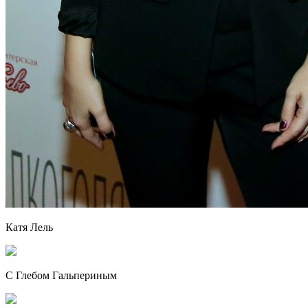
Катя Лель
С Глебом Гальпериным