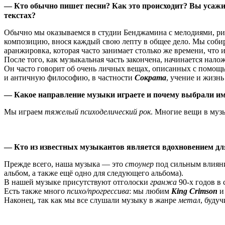
— Кто обычно пишет песни? Как это происходит? Вы усажив
текстах?
Обычно мы оказываемся в студии Бенджамина с мелодиями, ри
композицию, внося каждый свою лепту в общее дело. Мы собир
аранжировка, которая часто занимает столько же времени, что 
После того, как музыкальная часть закончена, начинается нало
Он часто говорит об очень личных вещах, описанных с помощь
и античную философию, в частности
Сократа
, учение и жизнь
— Какое направление музыки играете и почему выбрали им
Мы играем
тяжелый психоделический рок
. Многие вещи в музы
— Кто из известных музыкантов является вдохновением д
Прежде всего, наша музыка — это
стоунер
под сильным влия
альбом, а также ещё одно для следующего альбома).
В нашей музыке присутствуют отголоски
гранжа
90-х годов в
Есть также много
психо/прогрессива
: мы любим
King Crimson
Наконец, так как мы все слушали музыку в жанре
метал
, буду