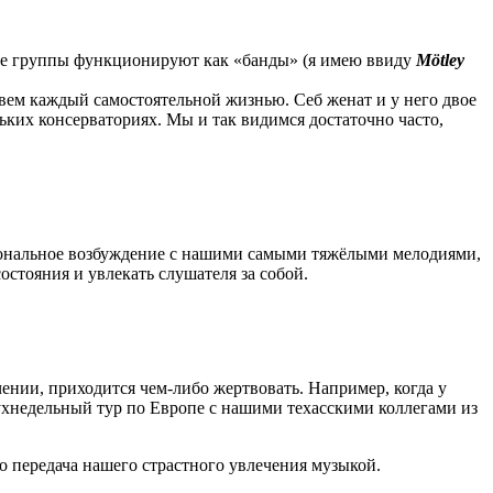
тные группы функционируют как «банды» (я имею ввиду
Mötley
вем каждый самостоятельной жизнью. Себ женат и у него двое
ьких консерваториях. Мы и так видимся достаточно часто,
циональное возбуждение с нашими самыми тяжёлыми мелодиями,
состояния и увлекать слушателя за собой.
ении, приходится чем-либо жертвовать. Например, когда у
двухнедельный тур по Европе с нашими техасскими коллегами из
о передача нашего страстного увлечения музыкой.