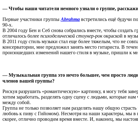
— Чтобы наши читатели немного узнали о группе, расскажи
Первые участники группы
Abrahma
встретились ещё будучи п
90-х.
В 2004 году Бен и Себ снова собрались вместе, чтобы создать 
отличалось более
психоделической стоунер-рок
окраской в музы
В 2011 году стиль музыки стал еще более тяжелым, что не совп
консерватории, мне предложил занять место гитариста. В теч
произошедших изменений нашего стиля в музыке, пришли к мн
— Музыкальная группа это нечто большее, чем просто люди
членов вашей группы?
Рискуя разрушить «романтическую» картинку, я могу тебя заве
хотим заработать, разделять одну сцену с людьми, которые нам
между собой.
Группа не только позволяет нам разделять нашу общую страсть
любовь к пиву с Гийомом). Несмотря на наши характеры, мы в ц
скорее, отлично проводим время вместе. И, наконец, мы настоя