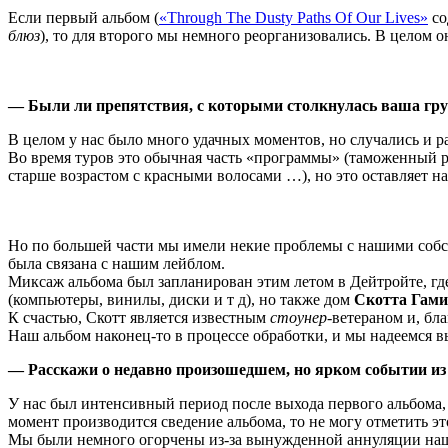
Если первый альбом (
«Through The Dusty Paths Of Our Lives»
со
блюз
), то для второго мы немного реорганизовались. В целом
— Были ли препятствия, с которыми столкнулась ваша гр
В целом у нас было много удачных моментов, но случались и 
Во время туров это обычная часть «программы» (таможенный 
старше возрастом с красными волосами …), но это оставляет н
Но по большей части мы имели некие проблемы с нашими собс
была связана с нашим лейблом.
Миксаж альбома был запланирован этим летом в Дейтройте, гд
(компьютеры, винилы, диски и т д), но также дом
Скотта Гами
К счастью, Скотт является известным
стоунер
-ветераном и, бл
Наш альбом наконец-то в процессе обработки, и мы надеемся вы
— Расскажи о недавно произошедшем, но ярком событии из
У нас был интенсивный период после выхода первого альбома, 
момент производится сведение альбома, то не могу отметить эт
Мы были немного огорчены из-за вынужденной аннуляции наше