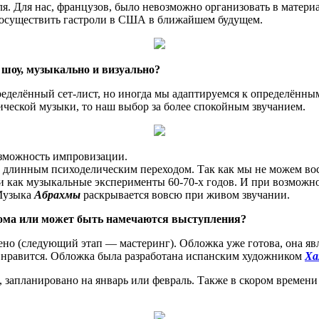
я. Для нас, французов, было невозможно организовать в матери
ся осуществить гастроли в США в ближайшем будущем.
шоу, музыкально и визуально?
ределённый сет-лист, но иногда мы адаптируемся к определённы
ической музыки, то наш выбор за более спокойным звучанием.
озможность импровизации.
о длинным психоделическим переходом. Так как мы не можем вос
 как музыкальные эксперименты 60-70-х годов. И при возможнос
Музыка
Абрахмы
раскрывается вовсю при живом звучании.
ома или может быть намечаются выступления?
чено (следующий этап — мастеринг). Обложка уже готова, она я
нь нравится. Обложка была разработана испанским художником
Ха
, запланировано на январь или февраль. Также в скором времен