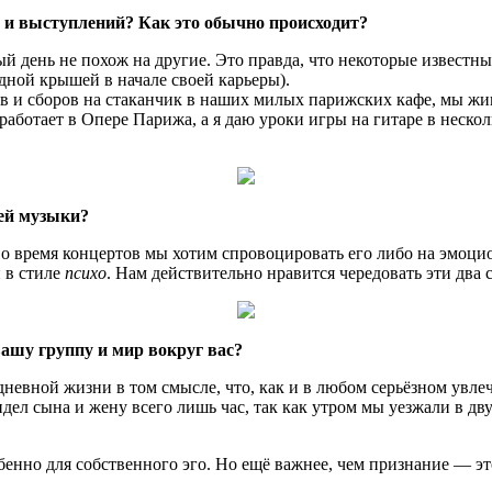
 и выступлений? Как это обычно происходит?
дый день не похож на другие. Это правда, что некоторые извес
дной крышей в начале своей карьеры).
в и сборов на стаканчик в наших милых парижских кафе, мы жи
работает в Опере Парижа, а я даю уроки игры на гитаре в нескол
ей музыки?
Во время концертов мы хотим спровоцировать его либо на эмо
 в стиле
психо
. Нам действительно нравится чередовать эти два 
ашу группу и мир вокруг вас?
евной жизни в том смысле, что, как и в любом серьёзном увлеч
видел сына и жену всего лишь час, так как утром мы уезжали в 
енно для собственного эго. Но ещё важнее, чем признание — эт