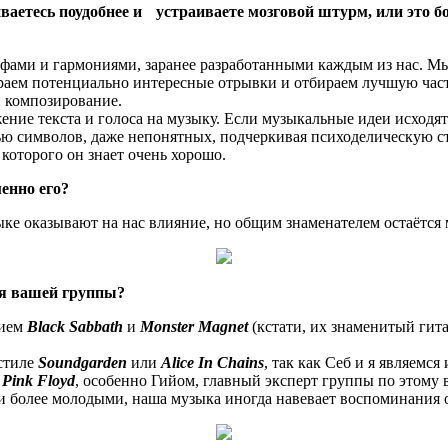
аетесь поудобнее и устраиваете мозговой штурм, или это б
фами и гармониями, заранее разработанными каждым из нас. М
аем потенциально интересные отрывки и отбираем лучшую часть
и композирование.
жение текста и голоса на музыку. Если музыкальные идеи исходят
ю символов, даже непонятных, подчеркивая психоделическую ст
 которого он знает очень хорошо.
енно его?
ке оказывают на нас влияние, но общим знаменателем остаётся 
ля вашей группы?
нием
Black Sabbath
и
Monster Magnet
(кстати, их знаменитый гит
 стиле
Soundgarden
или
Alice In Chains
, так как Себ и я являемс
и
Pink Floyd
, особенно Гийом, главный эксперт группы по этому 
чи более молодыми, наша музыка иногда навевает воспоминания 