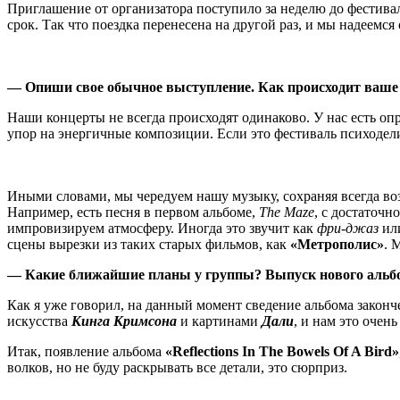
Приглашение от организатора поступило за неделю до фестивал
срок. Так что поездка перенесена на другой раз, и мы надеем
— Опиши свое обычное выступление. Как происходит ваше 
Наши концерты не всегда происходят одинаково. У нас есть оп
упор на энергичные композиции. Если это фестиваль психодел
Иными словами, мы чередуем нашу музыку, сохраняя всегда в
Например, есть песня в первом альбоме,
The Maze
, с достаточн
импровизируем атмосферу. Иногда это звучит как
фри-джаз
или
сцены вырезки из таких старых фильмов, как
«Метрополис»
. 
— Какие ближайшие планы у группы? Выпуск нового альб
Как я уже говорил, на данный момент сведение альбома закон
искусства
Кинга Кримсона
и картинами
Дали
, и нам это оче
Итак, появление альбома
«Reflections In The Bowels Of A Bird»
волков, но не буду раскрывать все детали, это сюрприз.