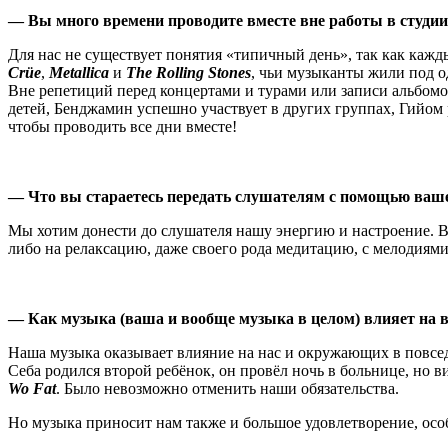
— Вы много времени проводите вместе вне работы в студии
Для нас не существует понятия «типичный день», так как каж
Crüe
,
Metallica
и
The Rolling Stones
, чьи музыканты жили под о
Вне репетиций перед концертами и турами или записи альбомо
детей, Бенджамин успешно участвует в других группах, Гийом 
чтобы проводить все дни вместе!
— Что вы стараетесь передать слушателям с помощью ваш
Мы хотим донести до слушателя нашу энергию и настроение. 
либо на релаксацию, даже своего рода медитацию, с мелодиями
— Как музыка (ваша и вообще музыка в целом) влияет на в
Наша музыка оказывает влияние на нас и окружающих в повседн
Себа родился второй ребёнок, он провёл ночь в больнице, но 
Wo Fat
. Было невозможно отменить наши обязательства.
Но музыка приносит нам также и большое удовлетворение, особ