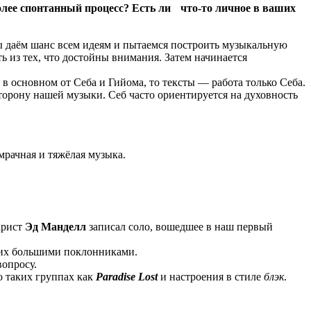
олее спонтанный процесс? Есть ли что-то личное в ваших
ы даём шанс всем идеям и пытаемся построить музыкальную
 из тех, что достойны внимания. Затем начинается
 в основном от Себа и Гийома, то тексты — работа только Себа.
орону нашей музыки. Себ часто ориентируется на духовность
мрачная и тяжёлая музыка.
арист
Эд Манделл
записал соло, вошедшее в наш первый
я их большими поклонниками.
вопросу.
о таких группах как
Paradise Lost
и настроения в стиле
блэк
.