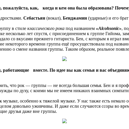
, пожалуйста, как, когда и кем она была образована? Почем
одростками.
Себастьян
(вокал),
Бенджамин
(ударные) и его бра
группу в стиле
классического рока
под названием
«Alcohsonic»
, п
ке несколько лет спустя, с присоединением к группе Гийома, за
адало со вкусами прежнего гитариста. Бен, с которым я играл вм
ение некоторого времени группа ещё просуществовала под назва
ению о смене названия группы. Таким образом, реальное появ
, работающие вместе. По идее вы как семья и вас объединя
рить, что рок — группы — не всегда большая семья. Бен и я про
 чужды по духу, с коими мы не имеем никаких взаимных симпатий
 к музыке, особенно к тяжелой музыке. У нас также есть немало
елом довольно уживчивы. И даже если случаются ссоры во время 
щие друзья даже вне группы.