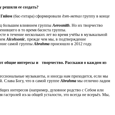
у решили ее создать?
т
Гийом
(бас-гитара) сформировали
дэт-метал
группу в конце
од большим влиянием группы
Aerosmith
. Но их творчество
менившего в то время басиста группы.
есте в течение нескольких лет во время учёбы в музыкальной
нием
Alcohsonic
, прежде чем мы, в подтверждение
ление самой группы
Abrahma
произошло в 2012 году.
ют общие интересы и творчество. Расскажи о каждом из
фессиональные музыканты, и иногда нам приходится, если мы
. Слава Богу, что в самой группе
Abrahma
мы отлично ладим
 общих интересов (например, духовное родство с Себом или
гастролей из-за общей усталости, это всегда не всерьёз. Мы,