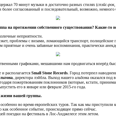
держал 70 минут музыки в достаточно разных стилях (
спэйс-рок
 он более согласованный и последовательный, возможно, немного
уппа на протяжении собственного существования? Какие-то
различные неприятности.
рэкет, проблемы с визами, ломающийся транспорт, полицейские
ам приятные и очень забавные воспоминания, практически анекд
твенными графиками, мешавшими нам продвигаться вперёд быстр
е и располагается
Small Stone Records
. Город потерпел наводнен
льтона
, директора лэйбла. Выход нашего альбома оказался под 
агодаря пожертвованиям поклонников (которые, кстати, принима
пустить его в январе или феврале 2015-го года.
 жизни вашей группы.
особенно во время европейских туров. Так как мы приступили к
о как особенное событие, происходящее прямо сейчас.
й поездки на фестиваль в Лос-Анджелесе этим летом.