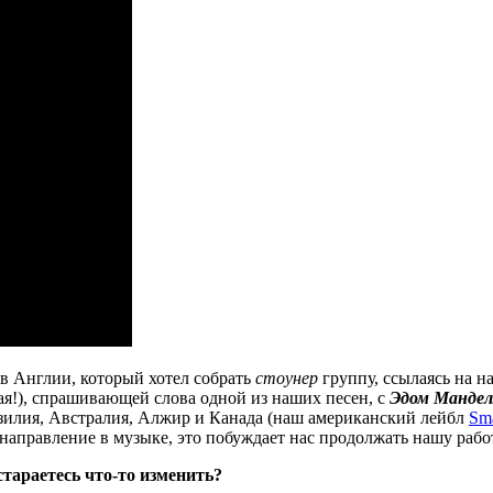
в Англии, который хотел собрать
стоунер
группу, ссылаясь на н
ая!), спрашивающей слова одной из наших песен, с
Эдом Манде
разилия, Австралия, Алжир и Канада (наш американский лейбл
Sma
направление в музыке, это побуждает нас продолжать нашу рабо
тараетесь что-то изменить?