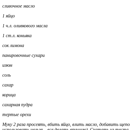
сливочное масло
1 яйцо
1 ч.л. оливкового масла
1 ст.л. коньяка
сок лимона
панировочные сухари
изюм
соль
сахар
корица
сахарная пудра
тертые орехи
Муку 2 раза просеять, вбить яйцо, влить масло, добавить щепо
использовать нельзя – все делать вручную). Скатать из теста