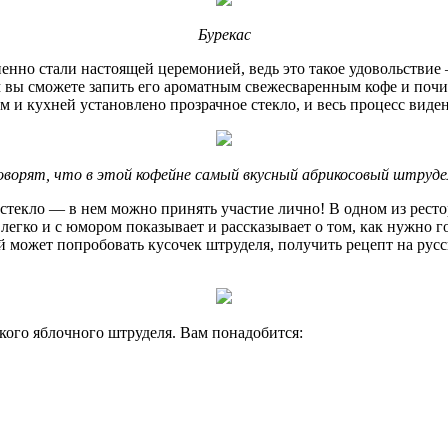
Бурекас
енно стали настоящей церемонией, ведь это такое удовольствие
 вы сможете запить его ароматным свежесваренным кофе и почит
 и кухней установлено прозрачное стекло, и весь процесс виден
оворят, что в этой кофейне самый вкусный абрикосовый штруде
 стекло — в нем можно принять участие лично! В одном из рест
легко и с юмором показывает и рассказывает о том, как нужно г
й может попробовать кусочек штруделя, получить рецепт на рус
кого яблочного штруделя. Вам понадобится: