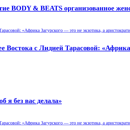
ятие BODY & BEATS организованное женс
е Востока c Лидией Тарасовой: «Африка 
б я без вас делала»