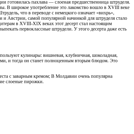
ции готовилась пахлава — слоеная предшественница штруделя.
ны. В широкое употребление это лакомство вошло в XVIII веке
рудель, что в переводе с немецкого означает «вихрь»,
и и Австрии, самой популярной начинкой для штруделя стало
итерам в XVIII-XIX веках этот десерт стал настоящим
ыпекать первоклассные штрудели. У этого десерта даже есть
используют кулинары: вишневая, клубничная, шоколадная,
ами, и тогда он станет полноценным вторым блюдом. Это
теста с заварным кремом; В Молдавии очень популярна
кие слоеные пирожки.