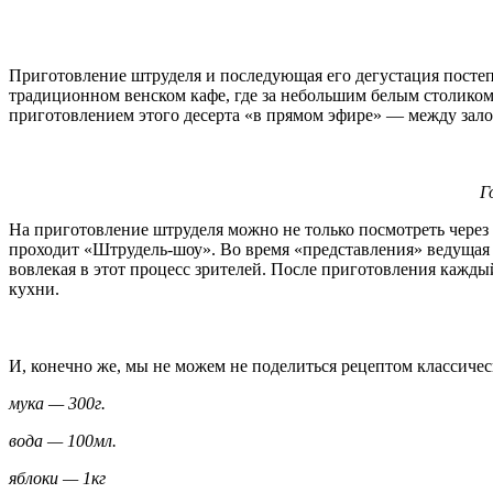
Приготовление штруделя и последующая его дегустация постеп
традиционном венском кафе, где за небольшим белым столиком
приготовлением этого десерта «в прямом эфире» — между залом
Г
На приготовление штруделя можно не только посмотреть через
проходит «Штрудель-шоу». Во время «представления» ведущая 
вовлекая в этот процесс зрителей. После приготовления кажды
кухни.
И, конечно же, мы не можем не поделиться рецептом классичес
мука — 300г.
вода — 100мл.
яблоки — 1кг