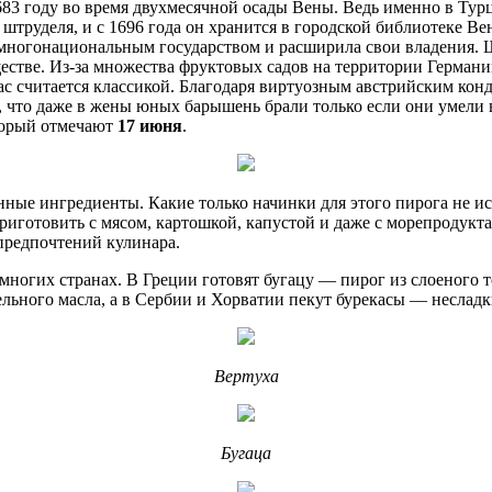
83 году во время двухмесячной осады Вены. Ведь именно в Тур
труделя, и с 1696 года он хранится в городской библиотеке Ве
 многонациональным государством и расширила свои владения. Шт
ществе. Из-за множества фруктовых садов на территории Германи
ас считается классикой. Благодаря виртуозным австрийским конд
 что даже в жены юных барышень брали только если они умели в
торый отмечают
17 июня
.
енные ингредиенты. Какие только начинки для этого пирога не 
иготовить с мясом, картошкой, капустой и даже с морепродукт
 предпочтений кулинара.
многих странах. В Греции готовят бугацу — пирог из слоеного 
тельного масла, а в Сербии и Хорватии пекут бурекасы — неслад
Вертуха
Бугаца