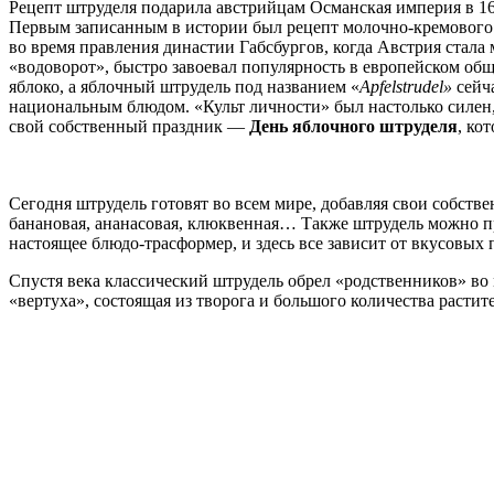
Рецепт штруделя подарила австрийцам Османская империя в 16
Первым записанным в истории был рецепт молочно-кремового ш
во время правления династии Габсбургов, когда Австрия стала
«водоворот», быстро завоевал популярность в европейском об
яблоко, а яблочный штрудель под названием «
Apfelstrudel»
сейч
национальным блюдом. «Культ личности» был настолько силен,
свой собственный праздник —
День яблочного штруделя
, ко
Сегодня штрудель готовят во всем мире, добавляя свои собств
банановая, ананасовая, клюквенная… Также штрудель можно пр
настоящее блюдо-трасформер, и здесь все зависит от вкусовых
Спустя века классический штрудель обрел «родственников» во 
«вертуха», состоящая из творога и большого количества расти