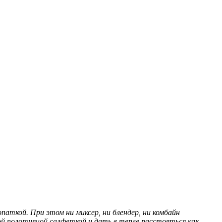
паткой. При этом ни миксер, ни блендер, ни комбайн
той полотняной салфеткой и дать в тепле расстояться как