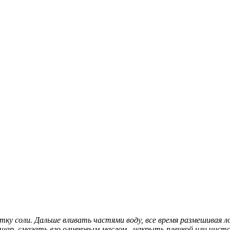
тку соли. Дальше вливать частями воду, все время размешивая ло
 шар, смазать его оливковым маслом , накрыть пленкой или чис