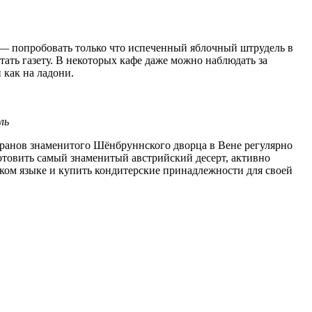
 — попробовать только что испеченный яблочный штрудель в
ать газету. В некоторых кафе даже можно наблюдать за
 как на ладони.
ль
оранов знаменитого Шёнбруннского дворца в Вене регулярно
отовить самый знаменитый австрийский десерт, активно
ском языке и купить кондитерские принадлежности для своей