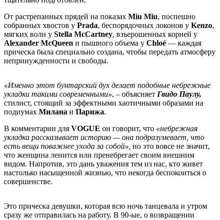
От растрепанных прядей на показах
Miu Miu
, поспешно
собранных хвостов у
Prada
, беспорядочных локонов у
Kenzo
,
мягких волн у
Stella McCartney
, взъерошенных корней у
Alexander McQueen
и пышного объема у
Chloé
— каждая
прическа была специально создана, чтобы передать атмосферу
непринужденности и свободы.
«Именно этот бунтарский дух делает подобные небрежные
укладки такими современными»
, – объясняет
Гвидо Паулу,
стилист, стоящий за эффектными хаотичными образами на
подиумах
Милана
и
Парижа
.
В комментарии для
VOGUE
он говорит, что
«небрежная
укладка рассказывает историю — она подразумевает, что
есть вещи поважнее ухода за собой»,
но это вовсе не значит,
что женщина ленится или пренебрегает своим внешним
видом. Напротив, это дань уважения тем из нас, кто живет
настолько насыщенной жизнью, что некогда беспокоиться о
совершенстве.
Это прическа девушки, которая всю ночь танцевала и утром
сразу же отправилась на работу. В 90-ые, о возвращении