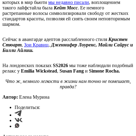
которых в мир бьюти
мы недавно писали
, воплощением
такого лайфстайла была
Кейт Мосс
. Ее немного
растрепанные волосы символизировали свободу от жестких
стандартов красоты, позволяя ей сиять своим неповторимым
шармом.
Сейчас в авангарде адептов расслабленного стиля
Кристен
Стюарт
,
Зои Кравиц
,
Дженнифер Лоуренс, Майли Сайрус и
Билли Айлиш.
На лондонских показах
SS2026
мы тоже наблюдали подобный
релакс у
Emilia Wickstead
,
Susan Fang
и
Simone Rocha.
Что ж, немного легкости в жизни нам точно не помешает,
правда?
Автор:
Елена Мурина
Поделиться: