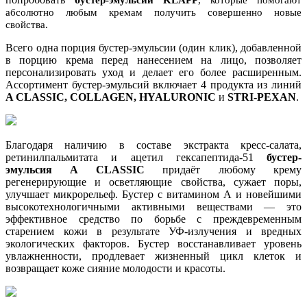
абсолютно любым кремам получить совершенно новые
свойства.
Всего одна порция бустер-эмульсии (один клик), добавленной
в порцию крема перед нанесением на лицо, позволяет
персонализировать уход и делает его более расширенным.
Ассортимент бустер-эмульсий включает 4 продукта из линий
A CLASSIC, COLLAGEN, HYALURONIC
и
STRI-PEXAN
.
Благодаря наличию в составе экстракта кресс-салата,
ретинилпальмитата и ацетил гексапептида-51
бустер-
эмульсия
A CLASSIC
придаёт любому крему
регенерирующие и осветляющие свойства, сужает поры,
улучшает микрорельеф. Бустер с витамином А и новейшими
высокотехнологичными активными веществами — это
эффективное средство по борьбе с преждевременным
старением кожи в результате УФ-излучения и вредных
экологических факторов. Бустер восстанавливает уровень
увлажненности, продлевает жизненный цикл клеток и
возвращает коже сияние молодости и красоты.