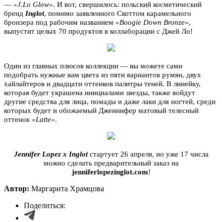
—
«J.Lo Glow»
. И вот, свершилось: польский косметический
бренд
Inglot
, помимо заявленного Скоттом карамельного
бронзера под рабочим названием
«
Boogie Down Bronze»
,
выпустит целых 70 продуктов в коллаборации с Джей Ло!
Один из главных плюсов коллекции — вы можете сами
подобрать нужные вам цвета из пяти вариантов румян, двух
хайлайтеров и двадцати оттенков палитры теней.
В линейку,
которая будет украшена инициалами звезды, также войдут
другие средства для лица, помады и даже лаки для ногтей, среди
которых будет и обожаемый Дженнифер матовый телесный
оттенок
«Latte»
.
Jennifer Lopez x Inglot
стартует 26 апреля, но уже 17 числа
можно сделать предварительный заказ на
jenniferlopezinglot.com
!
Автор:
Маргарита Храмцова
Поделиться: