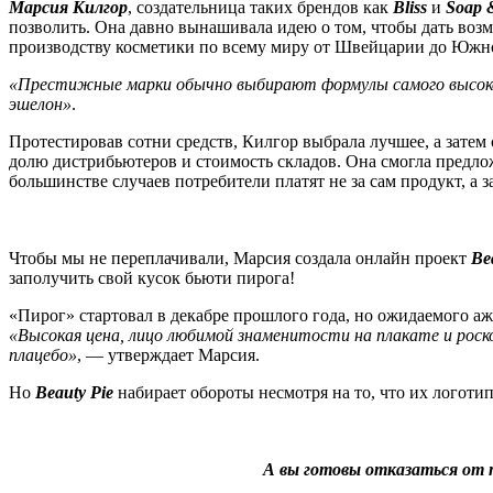
Марсия Килгор
, создательница таких брендов как
Bliss
и
Soap 
позволить. Она давно вынашивала идею о том, чтобы дать воз
производству косметики по всему миру от Швейцарии до Южно
«Престижные марки обычно выбирают формулы самого высокого
эшелон»
.
Протестировав сотни средств, Килгор выбрала лучшее, а зате
долю дистрибьютеров и стоимость складов. Она смогла предло
большинстве случаев потребители платят не за сам продукт, а 
Чтобы мы не переплачивали, Марсия создала онлайн проект
Be
заполучить свой кусок бьюти пирога!
«Пирог» стартовал в декабре прошлого года, но ожидаемого а
«Высокая цена, лицо любимой знаменитости на плакате и рос
плацебо»
, — утверждает Марсия.
Но
Beauty Pie
набирает обороты несмотря на то, что их логотип
А вы готовы отказаться от