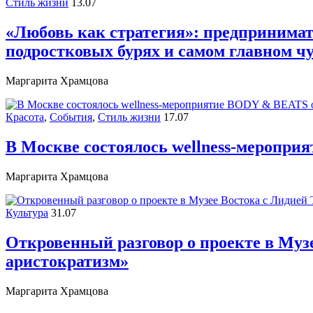
Стиль жизни
13.07
«Любовь как стратегия»: предпринимате
подростковых бурях и самом главном ч
Маргарита Храмцова
Красота
,
События
,
Стиль жизни
17.07
В Москве состоялось wellness-меропри
Маргарита Храмцова
Культура
31.07
Откровенный разговор о проекте в Музе
аристократизм»
Маргарита Храмцова