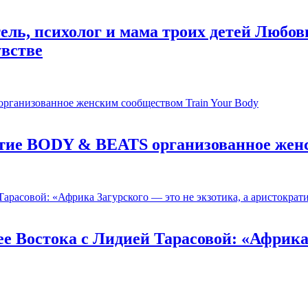
ль, психолог и мама троих детей Любовь
увстве
ятие BODY & BEATS организованное женс
е Востока c Лидией Тарасовой: «Африка 