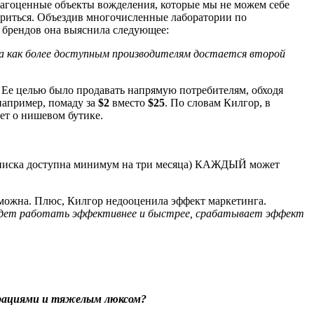
драгоценные объекты вожделения, которые мы не можем себе
ориться. Объездив многочисленные лаборатории по
 брендов она выяснила следующее:
а как более доступным производителям достается второй
. Ее целью было продавать напрямую потребителям, обходя
например, помаду за
$2
вместо
$25
. По словам Килгор, в
дет о нишевом бутике.
(подписка доступна минимум на три месяца) КАЖДЫЙ может
зможна. Плюс, Килгор недооценила эффект маркетинга.
 будет работать эффективнее и быстрее, срабатывает эффект
орациями и тяжелым люксом?