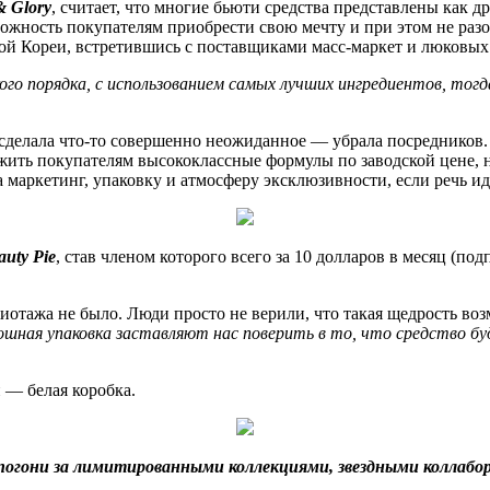
& Glory
, считает, что многие бьюти средства представлены как 
можность покупателям приобрести свою мечту и при этом не раз
й Кореи, встретившись с поставщиками масс-маркет и люковых
 порядка, с использованием самых лучших ингредиентов, тогд
м сделала что-то совершенно неожиданное — убрала посредников
жить покупателям высококлассные формулы по заводской цене, 
за маркетинг, упаковку и атмосферу эксклюзивности, если речь и
auty Pie
, став членом которого всего за 10 долларов в месяц 
жиотажа не было. Люди просто не верили, что такая щедрость во
кошная упаковка заставляют нас поверить в то, что средство
 — белая коробка.
 погони за лимитированными коллекциями, звездными коллаб