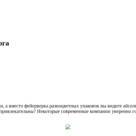
ога
ики, а вместо фейерверка разноцветных упаковок вы видите абс
е привлекательны? Некоторые современные компании уверенно г