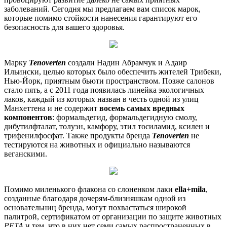
заболеваний. Сегодня мы предлагаем вам список марок,
которые помимо стойкости нанесения гарантируют его
безопасность для вашего здоровья.
Марку
Tenoverten
создали Надин Абрамчук и Адаир
Ильински, целью которых было обеспечить жителей Трибеки,
Нью-Йорк, приятным бьюти пространством. Позже салонов
стало пять, а с 2011 года появилась линейка экологичных
лаков, каждый из которых назван в честь одной из улиц
Манхеттена и не содержит
восемь самых вредных
компонентов
: формальдегид, формальдегидную смолу,
дибутилфталат, толуэн, камфору, этил тосиламид, ксилен и
трифенилфосфат. Также продукты бренда
Tenoverten
не
тестируются на животных и официально называются
веганскими.
Помимо миленького флакона со слоненком лаки
ella+mila
,
созданные благодаря дочерям-близняшкам одной из
основательниц бренда, могут похвастаться широкой
палитрой, сертификатом от организации по защите животных
PETA
и тем, что в них нет семи самых распространенных в