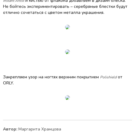
и кистью от флакона добавляем в дизайн блеска.
Instant Artist
Не бойтесь экспериментировать – серебряные блестки будут
отлично сочетаться с цветом металла украшения.
Закрепляем узор на ногтях верхним покрытием
от
Polishield
ORLY.
Автор:
Маргарита Храмцова