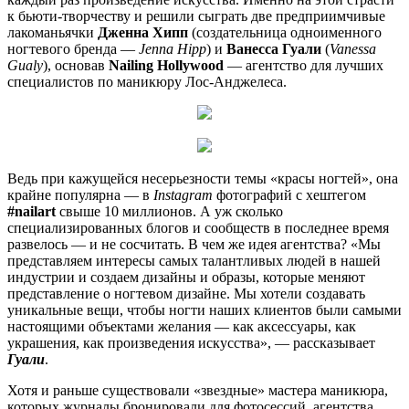
к бьюти-творчеству и решили сыграть две предприимчивые
лакоманьячки
Дженна Хипп
(создательница одноименного
ногтевого бренда —
Jenna Hipp
) и
Ванесса Гуали
(
Vanessa
Gualy
), основав
Nailing Hollywoo
d
— агентство для лучших
специалистов по маникюру Лос-Анджелеса.
Ведь при кажущейся несерьезности темы «красы ногтей», она
крайне популярна — в
Instagram
фотографий с хештегом
#nailart
свыше 10 миллионов. А уж сколько
специализированных блогов и сообществ в последнее время
развелось — и не сосчитать. В чем же идея агентства? «Мы
представляем интересы самых талантливых людей в нашей
индустрии и создаем дизайны и образы, которые меняют
представление о ногтевом дизайне. Мы хотели создавать
уникальные вещи, чтобы ногти наших клиентов были самыми
настоящими объектами желания — как аксессуары, как
украшения, как произведения искусства», — рассказывает
Гуали
.
Хотя и раньше существовали «звездные» мастера маникюра,
которых журналы бронировали для фотосессий, агентства,