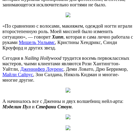
занимающегося исключительно ногтями не было.
«По сравнению с волосами, макияжем, одеждой ногти играли
второстепенную роль. Моей миссией было изменить
ситуацию», — говорит
Хипп
, которая и сама лично работала с
руками
Мишель Уильямс
, Кристины Хендрикс, Синди
Кроуфорд и других звезд.
Сегодня в
Nailing Hollywood
трудится восемь первоклассных
мастеров, чьими клиентами являются Рози Хантингтон-
Уайтли,
Дженнифер Лоуренс
, Деми Ловато, Дрю Берримор,
Майли Сайрус
, Зои Салдана, Николь Кидман и многие-
многие другие.
А начиналось все с Дженны и двух волшебниц нейл-арта:
Мэделин Пул
и
Стефани Стоун
.